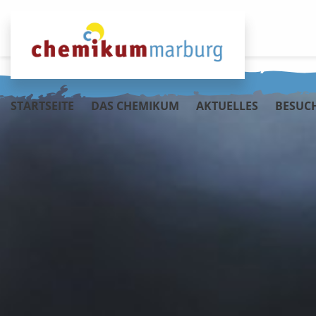
Info
Förderer werden
STARTSEITE
DAS CHEMIKUM
AKTUELLES
BESUC